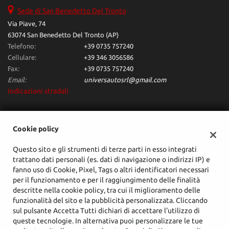
tta
Sede di San Benedetto Del Tronto
ti
Via Piave, 74
63074 San Benedetto Del Tronto (AP)
mpre
Cookie necessari
Telefono:
+39 0735 757240
litato
Cellulare:
+39 346 3056586
Fax:
+39 0735 757240
Cookie delle preferenze
Email:
universautosrl@gmail.com
Indicazioni stradali
Cookie per il miglioramento dell'esperienza utente
Cookie analitici
Dati fiscali:
Cookie policy
UNIVERSAUTO SRL
Questo sito e gli strumenti di terze parti in esso integrati
Cookie di marketing
Via Venezia Giulia, 4, San Benedetto Del Tronto (AP)
trattano dati personali (es. dati di navigazione o indirizzi IP) e
C.F/P.IVA:
02425070444
fanno uso di Cookie, Pixel, Tags o altri identificatori necessari
Registro delle imprese:
AP
per il funzionamento e per il raggiungimento delle finalità
Leggi
descritte nella cookie policy, tra cui il miglioramento delle
la
funzionalità del sito e la pubblicità personalizzata. Cliccando
cookie
sul pulsante Accetta Tutti dichiari di accettare l'utilizzo di
policy
queste tecnologie. In alternativa puoi personalizzare le tue