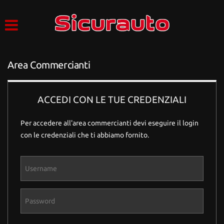
HOME
Le
tue
preferenze
LISTA VEICOLI
di
consenso
Area Commercianti
AZIENDA
Il
seguente
pannello
ACCEDI CON LE TUE CREDENZIALI
SERVIZI
ti
consente
Per accedere all'area commercianti devi eseguire il login
di
ACQUISTIAMO USATO
con le credenziali che ti abbiamo fornito.
esprimere
le
tue
ASSISTENZA
preferenze
di
consenso
CONTATTI
alle
tecnologie
di