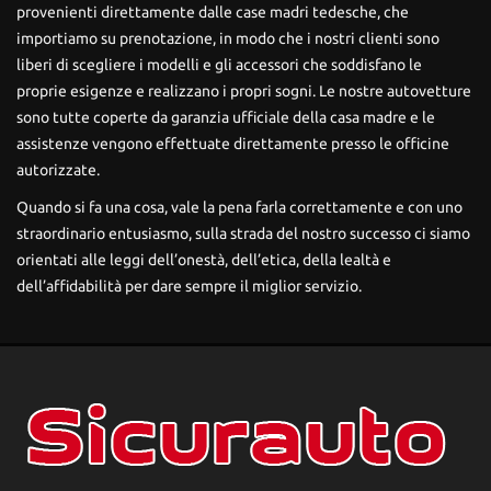
tracciamento
provenienti direttamente dalle case madri tedesche, che
che
importiamo su prenotazione, in modo che i nostri clienti sono
adottiamo
liberi di scegliere i modelli e gli accessori che soddisfano le
per
proprie esigenze e realizzano i propri sogni. Le nostre autovetture
offrire
le
sono tutte coperte da garanzia ufficiale della casa madre e le
funzionalità
assistenze vengono effettuate direttamente presso le officine
e
autorizzate.
svolgere
le
Quando si fa una cosa, vale la pena farla correttamente e con uno
attività
straordinario entusiasmo, sulla strada del nostro successo ci siamo
di
orientati alle leggi dell’onestà, dell’etica, della lealtà e
seguito
dell’affidabilità per dare sempre il miglior servizio.
descritte.
Per
ottenere
maggiori
informazioni
sull'utilità
e
sul
funzionamento
di