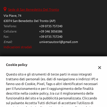
questi
strumenti
Sede di San Benedetto Del Tronto
di
Via Piave, 74
tracciamento
63074 San Benedetto Del Tronto (AP)
si
Telefono:
+39 0735 757240
rimanda
Cellulare:
+39 346 3056586
alla
Fax:
+39 0735 757240
cookie
Email:
universautosrl@gmail.com
policy.
Indicazioni stradali
Puoi
rivedere
e
modificare
Dati fiscali:
Cookie policy
le
UNIVERSAUTO SRL
tue
Questo sito e gli strumenti di terze parti in esso integrati
Via Venezia Giulia, 4, San Benedetto Del Tronto (AP)
scelte
trattano dati personali (es. dati di navigazione o indirizzi IP) e
C.F/P.IVA:
02425070444
in
fanno uso di Cookie, Pixel, Tags o altri identificatori necessari
Registro delle imprese:
AP
qualsiasi
per il funzionamento e per il raggiungimento delle finalità
momento.
descritte nella cookie policy, tra cui il miglioramento delle
funzionalità del sito e la pubblicità personalizzata. Cliccando
sul pulsante Accetta Tutti dichiari di accettare l'utilizzo di