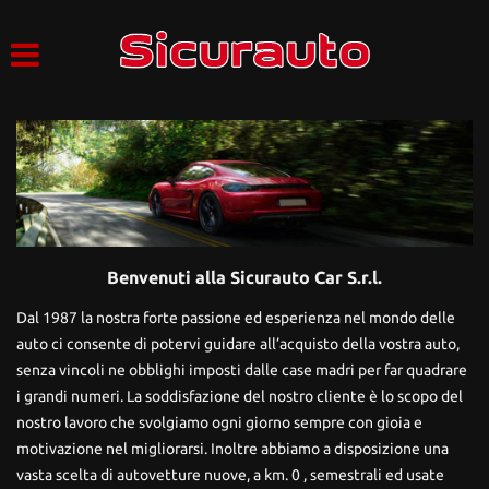
HOME
Le
tue
preferenze
LISTA VEICOLI
di
consenso
AZIENDA
Il
seguente
pannello
SERVIZI
ti
consente
Benvenuti alla Sicurauto Car S.r.l.
di
ACQUISTIAMO USATO
esprimere
Dal 1987 la nostra forte passione ed esperienza nel mondo delle
le
tue
auto ci consente di potervi guidare all’acquisto della vostra auto,
ASSISTENZA
preferenze
senza vincoli ne obblighi imposti dalle case madri per far quadrare
di
i grandi numeri. La soddisfazione del nostro cliente è lo scopo del
consenso
CONTATTI
nostro lavoro che svolgiamo ogni giorno sempre con gioia e
alle
motivazione nel migliorarsi. Inoltre abbiamo a disposizione una
tecnologie
di
vasta scelta di autovetture nuove, a km. 0 , semestrali ed usate