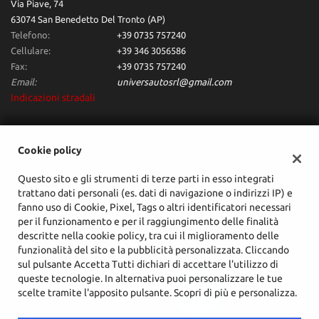
Fari al laser • Fari bi-Xeno • Fari di profondità antiabbagliamento •
Via Piave, 74
• Start/Stop Automatico • Supporto lombare • Telecamera per
Fari direzionali • Fari full-LED • Fari LED • Fari Xenon • Fendinebbia •
63074 San Benedetto Del Tronto (AP)
parcheggio assistito • Tetto panorama • Tetto apribile • Touch
Filtro antiparticolato • Frenata d'emergenza assistita • Freno di
screen • Trazione integrale • USB • Vetri oscurati • Vivavoce •
Telefono:
+39 0735 757240
stazionamento elettrico • Immobilizzatore elettronico • Isofix •
Volante in pelle • Volante multifunzione
Cellulare:
+39 346 3056586
Lettore CD • Leve al volante • Limitatore di velocità • Luce
Fax:
+39 0735 757240
d'ambiente • Luci diurne • Luci diurne LED • Marmitta catalitica •
Email:
universautosrl@gmail.com
Monitoraggio pressione pneumatici • MP3 • Pacchetto sportivo •
Parabrezza riscaldabile • Park Distance Control • Portellone
Indicazioni stradali
posteriore elettrico • Regolazione elettrica sedili • Riconoscimento
dei segnali stradali • Schermo multifunzione interamente digitale •
Sedile posteriore sdoppiato • Sedili riscaldati • Sedili sportivi •
Dati fiscali:
Cookie policy
Sensore di luce • Sensore di pioggia • Sensori di parcheggio
UNIVERSAUTO SRL
anteriori • Sensori di parcheggio posteriori • Servosterzo • Sistema
di avviso di distanza • Sistema di chiamata d'emergenza •
Questo sito e gli strumenti di terze parti in esso integrati
Via Venezia Giulia, 4, San Benedetto Del Tronto (AP)
Navigatore satellitare • Sistema di parcheggio automatico •
trattano dati personali (es. dati di navigazione o indirizzi IP) e
C.F/P.IVA:
02425070444
Sistema di riconoscimento della stanchezza • Sistema lavafari •
fanno uso di Cookie, Pixel, Tags o altri identificatori necessari
Registro delle imprese:
AP
Sospensioni sportive • Specchietti laterali elettrici • Specchietto
per il funzionamento e per il raggiungimento delle finalità
retrovisore con funzione antiabbagliamento • Spoiler • Start/Stop
descritte nella cookie policy, tra cui il miglioramento delle
Automatico • Streaming musicale integrato • Supporto lombare •
funzionalità del sito e la pubblicità personalizzata. Cliccando
Telecamera per parcheggio assistito • Touch screen • USB • Vetri
sul pulsante Accetta Tutti dichiari di accettare l'utilizzo di
oscurati • Vivavoce • Volante in pelle • Volante multifunzione
queste tecnologie. In alternativa puoi personalizzare le tue
scelte tramite l'apposito pulsante. Scopri di più e personalizza.