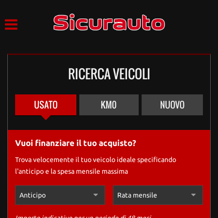
HOME
Le
tue
preferenze
LISTA VEICOLI
di
consenso
RICERCA VEICOLI
AZIENDA
Il
seguente
pannello
SERVIZI
USATO
KM0
NUOVO
ti
consente
di
ACQUISTIAMO USATO
esprimere
Vuoi finanziare il tuo acquisto?
le
tue
ASSISTENZA
Trova velocemente il tuo veicolo ideale specificando
preferenze
l'anticipo e la spesa mensile massima
di
consenso
CONTATTI
alle
tecnologie
di