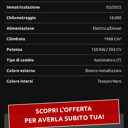
questi
Immatricolazione
03/2025
strumenti
di
Chilometraggio
18.000
tracciamento
si
Alimentazione
Elettrica/Diesel
rimanda
Cilindrata
1968 Cm³
alla
cookie
Potenza
150 KW / 204 CV
policy.
Puoi
Tipo di cambio
Automatico (7)
rivedere
e
Colore esterno
Bianco metallizzato
modificare
le
Colore interni
Tessuto Nero
tue
scelte
in
qualsiasi
SCOPRI L'OFFERTA
momento.
PER AVERLA SUBITO TUA!