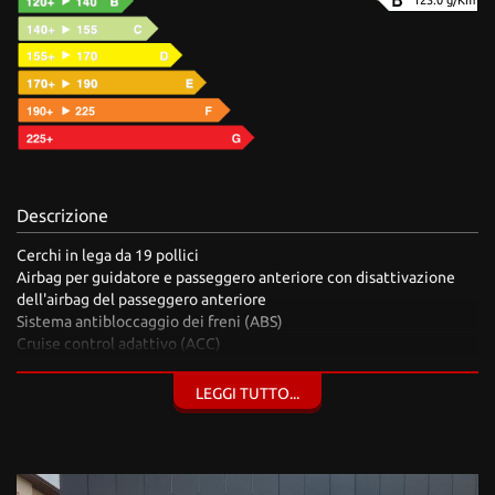
123.0 g/Km
Descrizione
Cerchi in lega da 19 pollici
Airbag per guidatore e passeggero anteriore con disattivazione
dell'airbag del passeggero anteriore
Sistema antibloccaggio dei freni (ABS)
Cruise control adattivo (ACC)
Funzione di frenata automatica d'emergenza
Programma elettronico di stabilità (ESP)
LEGGI TUTTO...
Rilevamento della sonnolenza
Vetri acustici interni S line
Volante sportivo multifunzione in pelle con palette del cambio,
parte superiore e inferiore appiattite