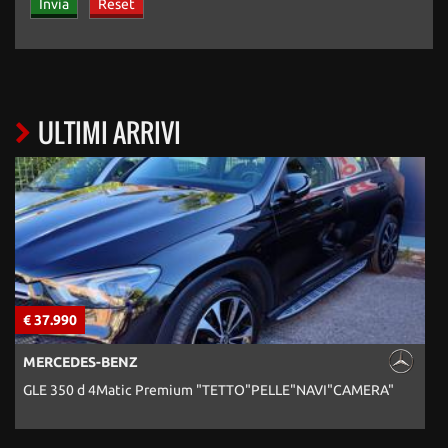
ULTIMI ARRIVI
€ 37.990
€
MERCEDES-BENZ
GLE 350 d 4Matic Premium "TETTO"PELLE"NAVI"CAMERA"
A