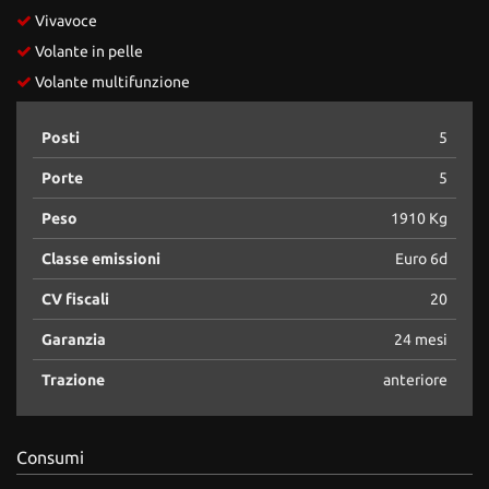
Vivavoce
Volante in pelle
Volante multifunzione
Posti
5
Porte
5
Peso
1910 Kg
Classe emissioni
Euro 6d
CV fiscali
20
Garanzia
24 mesi
Trazione
anteriore
Consumi