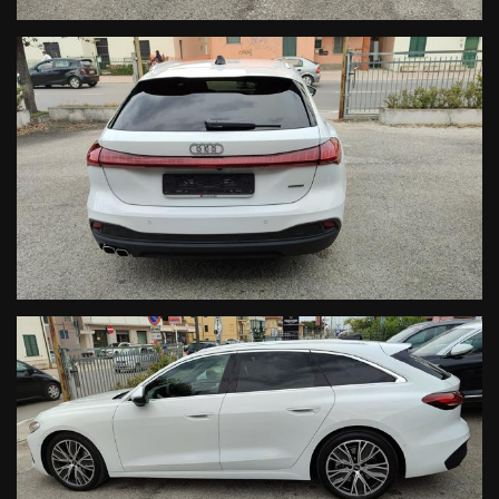
Assistente agli incroci
Assistente al traffico trasversale
Rilevamento della distrazione
Supporto lombare regolabile elettricamente per i sedili anteriori
Rivestimenti dei sedili in tessuto, sedili sportivi S anteriori
Sistema di propulsione mild hybrid, serbatoio SCR (241)
Versione non fumatori
Cornici cromate per i finestrini
Vetri oscurati (vetri per la privacy)
Vetri termoisolanti
Spoiler sul tetto, barre sul tetto
Bracciolo centrale anteriore, inserti decorativi in ​​alluminio
Illuminazione ambientale multicolore, specchietto retrovisore
interno auto anabbagliante, cambio automatico a 7 rapporti per la
trazione integrale, cambio a doppia frizione
Trazione integrale Audi drive select Sospensioni sportive S
Ricezione radio digitale DAB Touchscreen multifunzione
Sistema di navigazione
Sistema audio Audi
Android Auto Apple CarPlay
Servosterzo anteriore e posteriore
Light Assist.