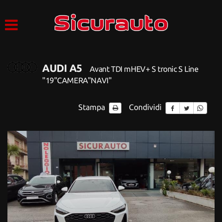
HOME
Le
tue
preferenze
LISTA VEICOLI
di
consenso
AUDI A5
Avant TDI mHEV+ S tronic S Line
AZIENDA
Il
"19"CAMERA"NAVI"
seguente
pannello
SERVIZI
ti
Stampa
Condividi
consente
di
ACQUISTIAMO USATO
esprimere
le
tue
ASSISTENZA
preferenze
di
consenso
CONTATTI
alle
tecnologie
di