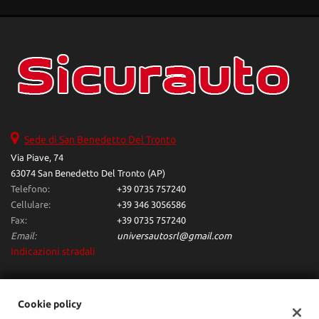
Sede di San Benedetto Del Tronto
Via Piave, 74
63074 San Benedetto Del Tronto (AP)
Telefono:
+39 0735 757240
Cellulare:
+39 346 3056586
Fax:
+39 0735 757240
Email:
universautosrl@gmail.com
Indicazioni stradali
Dati fiscali:
Cookie policy
UNIVERSAUTO SRL