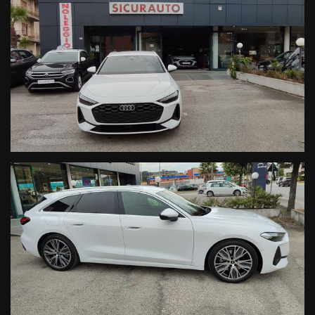
Trazione integrale permanente quattro
Sistema di navigazione e infotainment Connect
Riconoscimento dei segnali stradali
Interfaccia Audi smartphone
Ricarica induttiva per smartphone
Porte USB posteriori
Audi virtual cockpit plus
Assistente al parcheggio
Telecamera posteriore
Selezione del profilo di guida, Avviso di superamento corsia,
riscaldamento ausiliario, telecamera posteriore, climatizzatore
automatico a 3 zone, avviamento senza chiave, portellone
posteriore elettrico, Audi connect Remote & Controllo, indicatore
livello liquido lavavetri, specchietti retrovisori esterni
ripiegabili/regolabili/riscaldabili elettricamente e oscurabili
automaticamente, fari a LED Plus, illuminazione ambientale,
sistema di monitoraggio della pressione degli pneumatici, kit di
riparazione pneumatici, airbag laterali anteriori con airbag a
tendina, chiamata di emergenza Audi connect, assistenza alla
frenata, assistenza alla sterzata evasiva con assistenza alla svolta,
servosterzo, sistema di chiamata di emergenza, pacchetto
sicurezza, rilevamento presenza sedile,
Chiusura centralizzata con telecomando