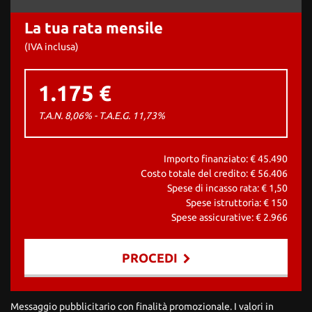
La tua rata mensile
(IVA inclusa)
1.175 €
T.A.N. 8,06% - T.A.E.G.
11,73
%
Importo finanziato: €
45.490
Costo totale del credito: €
56.406
Spese di incasso rata: €
1,50
Spese istruttoria: €
150
Spese assicurative: €
2.966
PROCEDI
Contattaci
Messaggio pubblicitario con finalità promozionale. I valori in