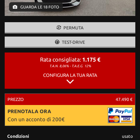
tracciamento
GUARDA LE 18 FOTO
che
adottiamo
per
offrire
PERMUTA
le
funzionalità
TEST-DRIVE
e
svolgere
le
Rata consigliata:
1.175 €
attività
T.A.N. 8,06% - T.A.E.G.
12%
di
CONFIGURA LA TUA RATA
seguito
descritte.
Per
ottenere
PREZZO
47.490 €
maggiori
informazioni
PRENOTALA ORA
sull'utilità
Con un acconto di 200€
e
sul
funzionamento
Condizioni
usato
di