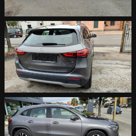
Sistema di allarme antifurto + monitoraggio interno / protezione
antitraino
Monitoraggio del veicolo (sistema di localizzazione del veicolo)
Impianto lavavetri riscaldato
Airbag laterali anteriori
Chiusura centralizzata con telecomando
Specchietti retrovisori esterni in tinta con la carrozzeria
Specchietti retrovisori esterni regolabili elettricamente Sedili
regolabili e riscaldabili - entrambi
Climatizzatore automatico (Thermatic)